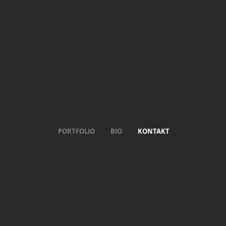
PORTFOLIO
BIO
KONTAKT
© 2023 by Simon Blom. Erstellt mit
Wix.com