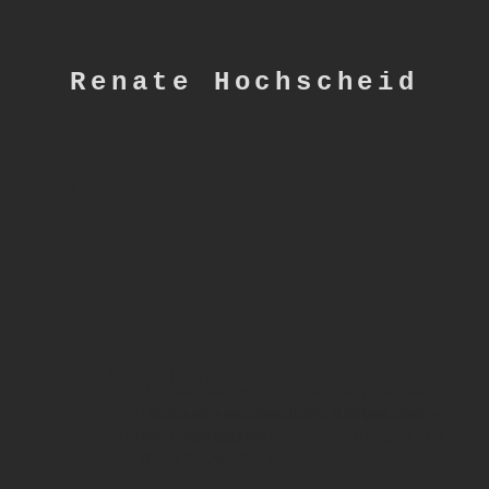
Renate Hochscheid
ONTAKT
Überschrift 2
Ich bin ein Textabschnitt. Klicken Sie hier,
um Ihren eigenen Text hinzuzufügen und
Ich bin ein Textabschnitt. Klicken Sie hier,
mich zu bearbeiten.
um Ihren eigenen Text hinzuzufügen und
mich zu bearbeiten.